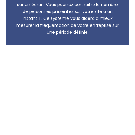
sur un écran. Vous pourrez connaitre le nombre
de personnes présentes sur votre site à un
instant T. Ce système vous aidera à mieux
mesurer la fréquentation de votre entreprise sur
une période définie.
Option de surveillance à distance
Vous pourrez revisionner des séquences ou recevoir des
alertes via une application installée sur votre ordinateur,
votre tablette ou votre smartphone. Grâce à
la gestion de