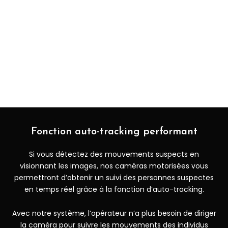
votre installation de vidéosurveillance en entreprise
via une application
, vous pourrez déléguer des codes
d’accès, activer et désactiver votre dispositif de
télésurveillance, visualiser des évènements, effectuer des
rondes, etc.
Fonction auto-tracking performant
Si vous détectez des mouvements suspects en
visionnant les images, nos caméras motorisées vous
permettront d’obtenir un suivi des personnes suspectes
en temps réel grâce à la fonction d’auto-tracking.
Avec notre système, l’opérateur n’a plus besoin de diriger
la caméra pour suivre les mouvements des individus